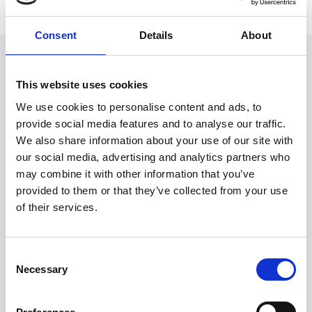
Consent
Details
About
This website uses cookies
Isabelle Lindh
We use cookies to personalise content and ads, to





Grymma! Så otroligt proffsiga och trevliga att ha att göra
Ett
provide social media features and to analyse our traffic.
med. Rekommenderar starkt.
öv
We also share information about your use of our site with
ko
our social media, advertising and analytics partners who
a
fun
may combine it with other information that you’ve
oc
provided to them or that they’ve collected from your use
möj
sl
of their services.
Consent
Necessary
Selection