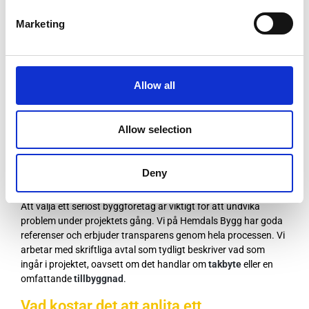
Vi är ett väletablerat byggföretag i Västerås som erbjuder hög
Marketing
kvalitet och personlig service. Vi arbetar nära dig som kund för
att säkerställa att slutresultatet lever upp till dina
förväntningar. Några av anledningarna till varför du bör anlita
oss:
Allow all
Erfarenhet och expertis:
Vi har lång erfarenhet av olika
typer av byggprojekt, från renoveringar till
Allow selection
nybyggnationer.
Flexibilitet:
Vi anpassar oss efter dina behov och ser till
att projektet utförs enligt tidsplan.
Deny
Hållbara lösningar:
Vi försöker alltid prioritera
miljömedvetna metoder och material i vårt arbete.
Att välja ett seriöst byggföretag är viktigt för att undvika
problem under projektets gång. Vi på Hemdals Bygg har goda
referenser och erbjuder transparens genom hela processen. Vi
arbetar med skriftliga avtal som tydligt beskriver vad som
ingår i projektet, oavsett om det handlar om
takbyte
eller en
omfattande
tillbyggnad
.
Vad kostar det att anlita ett