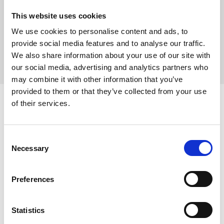
Takbyte
This website uses cookies
We use cookies to personalise content and ads, to
provide social media features and to analyse our traffic.
We also share information about your use of our site with
our social media, advertising and analytics partners who
may combine it with other information that you’ve
provided to them or that they’ve collected from your use
of their services.
Ditt lokala byggföretag i Västerås
Letar du efter ett pålitligt byggföretag i Västerås? Hos
Hemdals Bygg erbjuder vi helhetslösningar för både små och
Consent
stora byggprojekt. Med många års erfarenhet inom bygg och
Necessary
Selection
anläggning hjälper vi privatpersoner, företag och
fastighetsägare att förverkliga sina byggdrömmar.
Preferences
Hemdals bygg - det självklara valet av
byggföretag i Västerås
Statistics
Hemdals bygg – det självklara valet av byggföretag i
Västerås