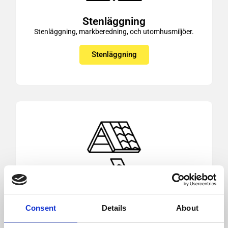
Stenläggning
Stenläggning, markberedning, och utomhusmiljöer.
Stenläggning
Takbyte
Takbyte och reparation av tak för privatpersoner och
Consent
Details
About
företag.