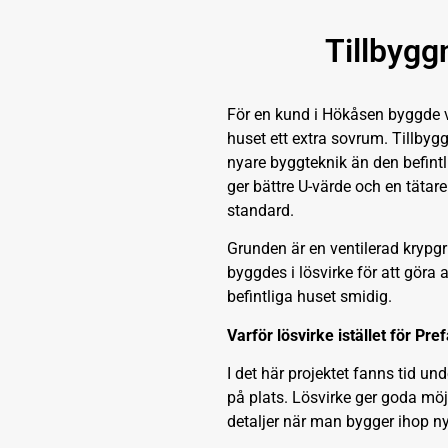
Tillbygg
För en kund i Hökåsen byggde 
huset ett extra sovrum. Tillb
nyare byggteknik än den befintli
ger bättre U-värde och en täta
standard.
Grunden är en ventilerad kryp
byggdes i lösvirke för att gör
befintliga huset smidig.
Varför lösvirke istället för Pre
I det här projektet fanns tid u
på plats. Lösvirke ger goda möj
detaljer när man bygger ihop nyt