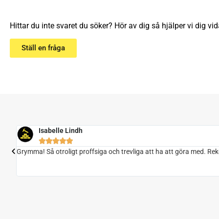
Hittar du inte svaret du söker? Hör av dig så hjälper vi dig vid
Ställ en fråga
Isabelle Lindh





g så
Grymma! Så otroligt proffsiga och trevliga att ha att göra med. R