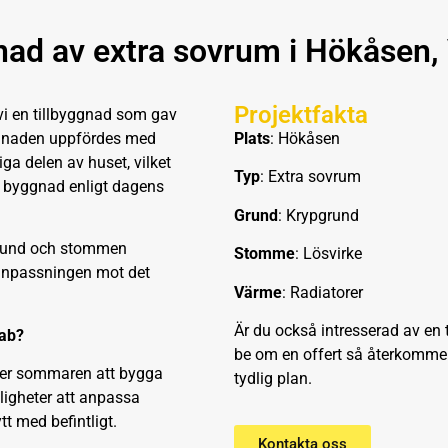
nad av extra sovrum i Hökåsen,
Projektfakta
vi en tillbyggnad som gav
yggnaden uppfördes med
Plats
: Hökåsen
ga delen av huset, vilket
Typ
: Extra sovrum
re byggnad enligt dagens
Grund
: Krypgrund
grund och stommen
Stomme
: Lösvirke
a anpassningen mot det
Värme
: Radiatorer
Är du också intresserad av en
fab?
be om en offert så återkommer
nder sommaren att bygga
tydlig plan.
ligheter att anpassa
t med befintligt.
Kontakta oss