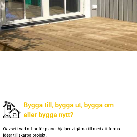
Bygga till, bygga ut, bygga om
eller bygga nytt?
Oavsett vad ni har för planer hjälper vi gärna till med att forma
idéer till skarpa projekt.