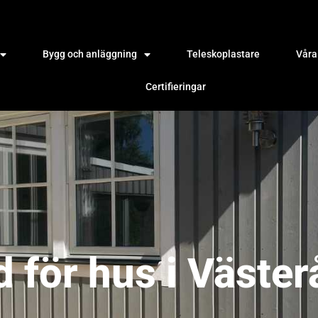
Bygg och anläggning
Teleskoplastare
Våra
Certifieringar
 för hus i Väster