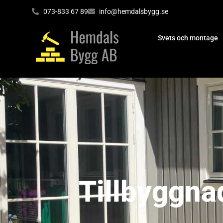
073-833 67 89
info@hemdalsbygg.se
Svets och montage
Tillbyggnad