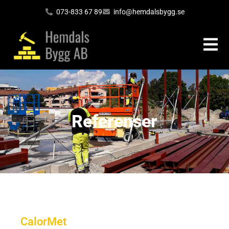
073-833 67 89
info@hemdalsbygg.se
Referenser
CalorMet