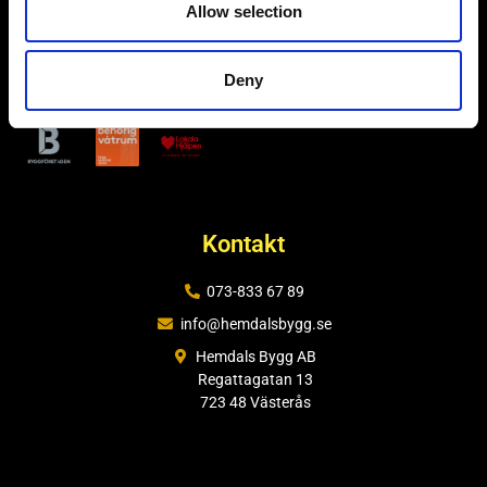
Allow selection
Allt inom bygg, anläggning och svets i hela Mälardalen.
Deny
Kontakt
073-833 67 89
info@hemdalsbygg.se
Hemdals Bygg AB
Regattagatan 13
723 48 Västerås